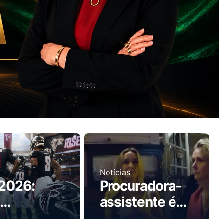
s
Notícias
2026:
Procuradora-
assistente é
porada
presa por