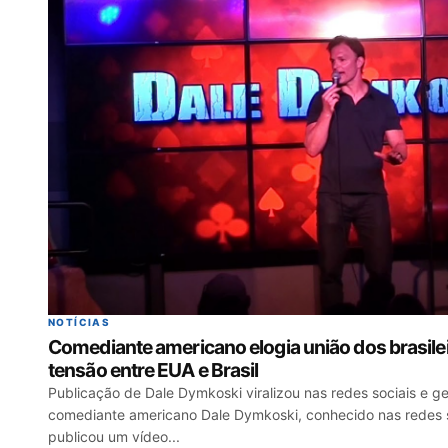
NOTÍCIAS
Comediante americano elogia união dos brasile
tensão entre EUA e Brasil
Publicação de Dale Dymkoski viralizou nas redes sociais e g
comediante americano Dale Dymkoski, conhecido nas redes s
publicou um vídeo...