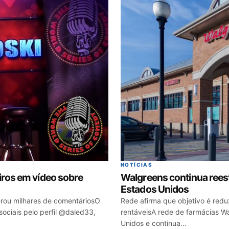
NOTÍCIAS
iros em vídeo sobre
Walgreens continua reest
Estados Unidos
erou milhares de comentáriosO
Rede afirma que objetivo é redu
ociais pelo perfil @daled33,
rentáveisA rede de farmácias W
Unidos e continua...