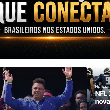
Notícia
NFL 
nova
tem